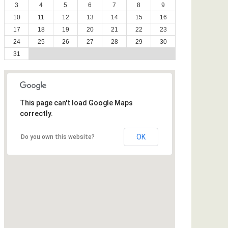
3
4
5
6
7
8
9
10
11
12
13
14
15
16
17
18
19
20
21
22
23
24
25
26
27
28
29
30
31
This page can't load Google Maps
correctly.
OK
Do you own this website?