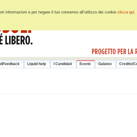
ri informazioni e per negare il tuo consenso all’utilizzo dei cookie
clicca qui
.
idFeedback
Liquid help
I Candidati
Eventi
Galateo
Credits/Co